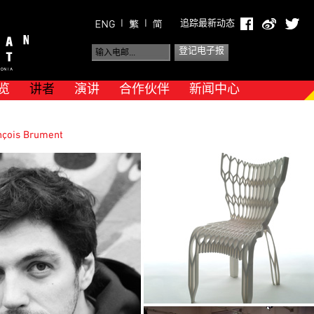
|
|
追踪最新动态
览
讲者
演讲
合作伙伴
新闻中心
çois Brument