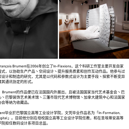
ançois Brument在2006年创立了In-Flexions，这个科研工作室主要开发自家
程式，以协助生产产品丶空间设计丶提升服务质素和创作互动作品。他参与过
型设计和制造的研究，尤其是以代码和参数式设计为主要手段丶探索不断变异
理其通讯协定的形式。
起，Brument的作品便已在法国国内外展出，且被法国国家当代艺术基金会丶巴
心丶巴黎装饰艺术美术馆丶三藩市现代艺术博物馆丶加拿大建筑中心和法国家
协会等纳为收藏品。
ument毕业於巴黎国立高等工业设计学院，文凭毕业作品名为「In-Formation,
gme digital」。目前他分别在母校国立高等工业设计学院任教，和在圣埃蒂安高等
学院担任数码设计系项目总监。