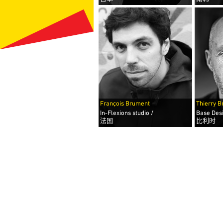
François Brument
Thierry B
In-Flexions studio /
Base Desi
法国
比利时