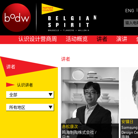
认识设计营商周
活动概览
讲者
演讲
讲者
讲者
认识讲者
全部
所有地区
安镛日
赤松康次
Samsung E
鸣海制陶株式会社 /
Design Ce
日本
南韩