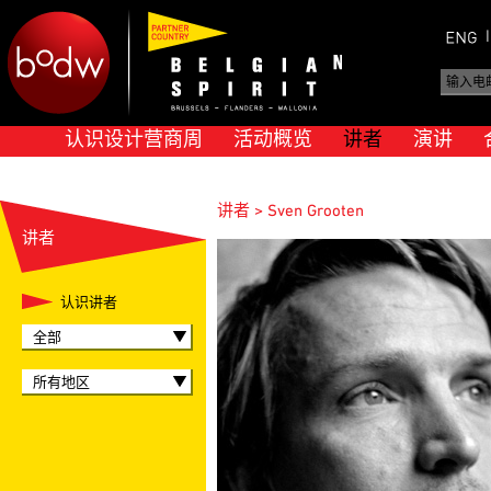
认识设计营商周
活动概览
讲者
演讲
讲者 > Sven Grooten
讲者
认识讲者
全部
所有地区