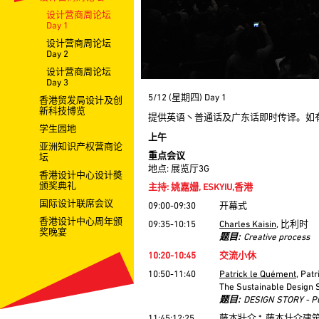
设计营商周论坛
Day 1
设计营商周论坛
Day 2
设计营商周论坛
Day 3
5/12 (星期四) Day 1
香港贸发局设计及创
新科技博览
提供英语丶普通话及广东话即时传译。如
学生园地
上午
亚洲知识产权营商论
重点会议
坛
地点: 展览厅3G
香港设计中心设计奬
颁奖典礼
主持: 姚嘉姗, ESKYIU,香港
国际设计联席会议
09:00-09:30
开幕式
香港设计中心周年颁
09:35-10:15
Charles Kaisin
, 比利时
奖晚宴
题目:
Creative process
10:20-10:45
交流小休
10:50-11:40
Patrick le Quément
, Pat
The Sustainable Design
题目:
DESIGN STORY - Pu