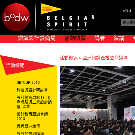
認識設計營商周
活動概覽
講者
演講
活動概覽 > 亞洲知識產權營商論壇
活動概覽
DETOUR 2013
科技與設計研討會
設計營商周2013: 用
戶體驗與工業設計論
壇 (深圳)
設計教育亞洲會議
2013
品牌亞洲論壇
設計營商周論壇