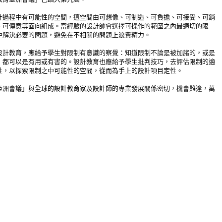
教育亞洲會議」已踏入第九屆。
計過程中有可能性的空間，這空間由可想像、可制造、可負擔、可接受、可銷
、可傳意等面向組成。富經驗的設計師會選擇可操作的範圍之內最適切的限
中解決必要的問題，避免在不相關的問題上浪費精力。
設計教育，應給予學生對限制有意識的察覺：知道限制不論是被加諸的，或是
，都可以是有用或有害的。設計教育也應給予學生批判技巧，去評估限制的適
性，以探索限制之中可能性的空間，從而為手上的設計項目定性。
亞洲會議」與全球的設計教育家及設計師的專業發展關係密切，機會難逢，萬