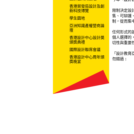
今年「設計
香港貿發局設計及創
限制決定設
新科技博覽
售、可辯護
學生園地
制，從而集
亞洲知識產權營商論
壇
任何形式的
個人選擇的
香港設計中心設計奬
頒獎典禮
切性與重要
國際設計聯席會議
「設計教育
香港設計中心周年頒
勿錯過﹗
獎晚宴