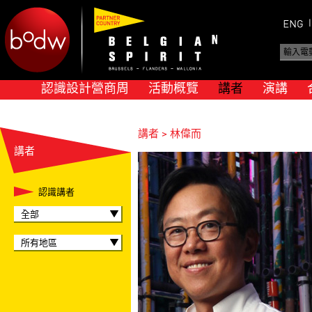
認識設計營商周
活動概覽
講者
演講
講者 > 林偉而
講者
認識講者
全部
所有地區