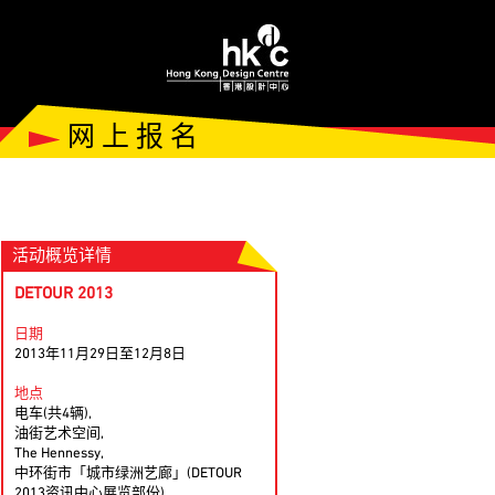
网 上 报 名
活动概览详情
DETOUR 2013
日期
2013年11月29日至12月8日
地点
电车(共4辆),
油街艺术空间,
The Hennessy,
中环街市「城市绿洲艺廊」(DETOUR
2013资讯中心展览部份),