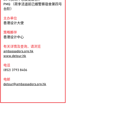
PMQ （荷李活道前已婚警察宿舍第四号
台阶）
主办单位
香港设计大使
策略夥伴
香港设计中心
有关详情及查询，请浏览
ambassadors.org.hk
www.detour.hk
电话
(852) 3793 8406
电邮
detour@ambassadors.org.hk