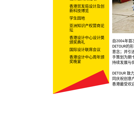
香港贸发局设计及创
新科技博览
学生园地
亚洲知识产权营商论
坛
香港设计中心设计奬
自2004年
颁奖典礼
DETOU
国际设计联席会议
意念；并引
香港设计中心周年颁
手策划为期十
奖晚宴
持续发展与
DETOUR
同庆祝创意
香港最受欢