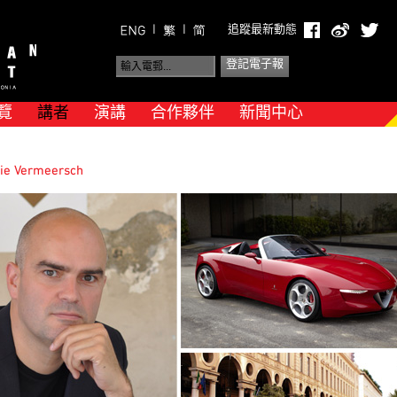
|
|
追蹤最新動態
覽
講者
演講
合作夥伴
新聞中心
e Vermeersch