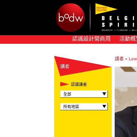
認識設計營商周
活動概
講者 > Lowi
講者
認識講者
全部
所有地區