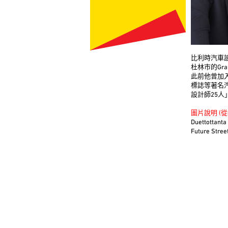
比利時汽車設計
杜林市的Gr
此前他曾加入
標誌等著名汽
設計師25人
圖片說明 (
Duettottanta
Future Stree